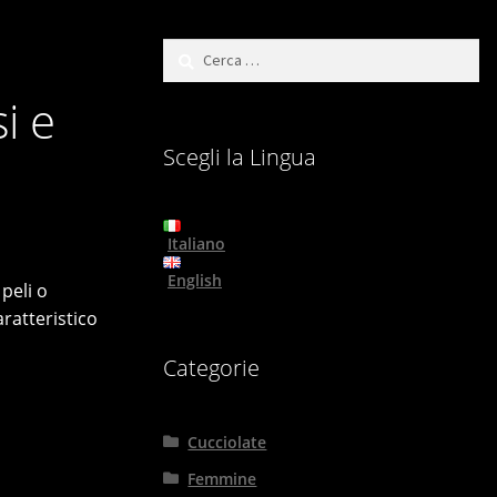
Ricerca
per:
i e
Scegli la Lingua
Italiano
English
peli o
aratteristico
Categorie
Cucciolate
Femmine