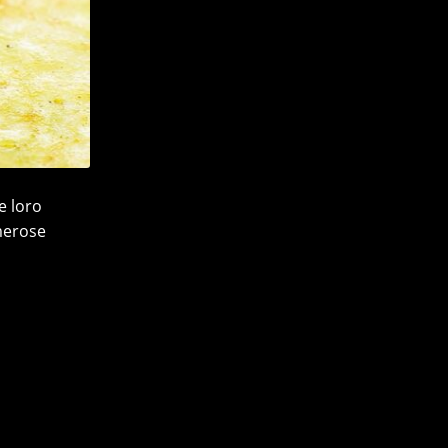
e loro
merose