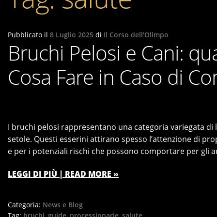
Pubblicato il
8 Luglio 2025
di
Il Corso dell'Olimpo
Bruchi Pelosi e Cani: qu
Cosa Fare in Caso di Co
I bruchi pelosi rappresentano una categoria variegata di 
setole. Questi esserini attirano spesso l’attenzione di prop
e per i potenziali rischi che possono comportare per gli a
LEGGI DI PIÙ | READ MORE »
Categoria:
News e Blog
Tag:
bruchi
,
guide
,
processionarie
,
salute