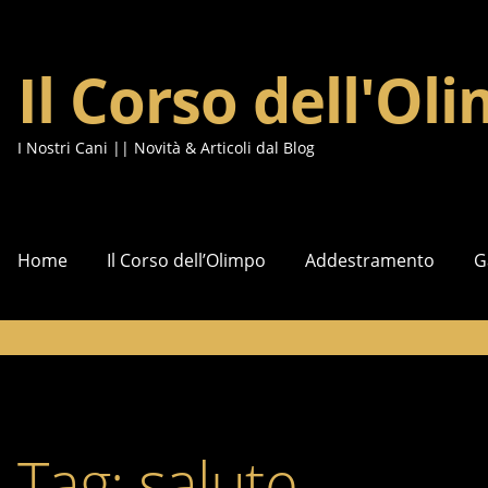
Il Corso dell'Ol
Vai
Vai
alla
al
navigazione
contenuto
I Nostri Cani || Novità & Articoli dal Blog
Home
Il Corso dell’Olimpo
Addestramento
G
Tag:
salute