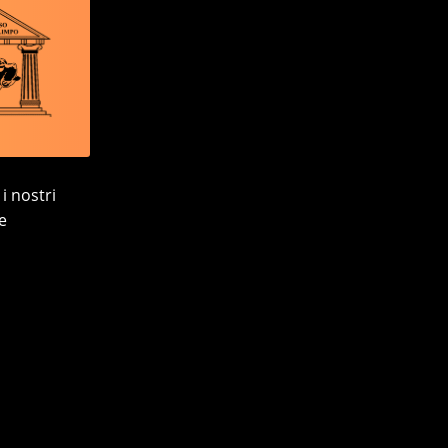
i nostri
e