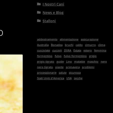
I Nostri Cani
News e Blog
Stalloni
o
addestramento
alimentazione
assicurazione
Australia
Bonadea
bruchi
caldo
cimurro
clima
cucciolate
cuccioli
DSRA
Estate
estero
femmina
formentino
fulvo
fulvo formentino
grigio
grigio tigrato
guide
Lino
malattie
maschio
nero
nero tigrato
piante
primavera
problemi
processionarie
salute
sicurezza
Stati Uniti d'America
USA
zecche