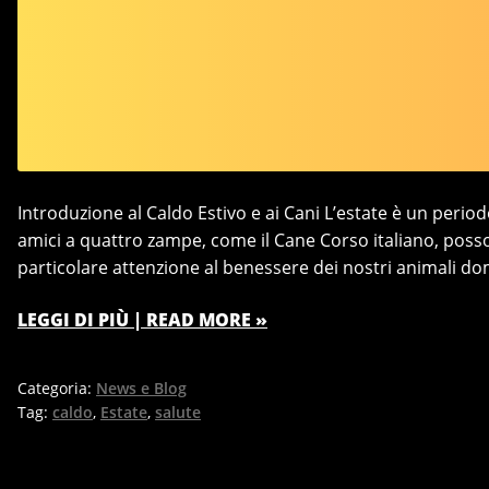
Introduzione al Caldo Estivo e ai Cani L’estate è un perio
amici a quattro zampe, come il Cane Corso italiano, poss
particolare attenzione al benessere dei nostri animali dom
LEGGI DI PIÙ | READ MORE »
Categoria:
News e Blog
Tag:
caldo
,
Estate
,
salute