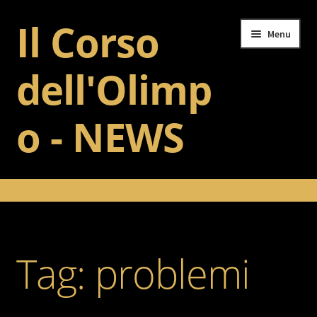
Il Corso
Vai
Vai
Menu
alla
al
navigazione
contenuto
dell'Olimp
o - NEWS
Home
Il Corso dell’Olimpo
Tag:
problemi
Addestramento
Gallery