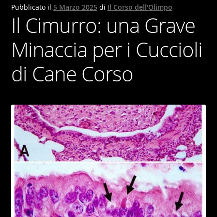
Pubblicato il
5 Marzo 2025
di
Il Corso dell'Olimpo
Il Cane Corso
Il Cimurro: una Grave
Contatti
Minaccia per i Cuccioli
I NOSTRI CANI
di Cane Corso
NEWS & BLOG
Italiano
English