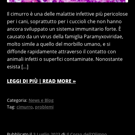
Il cimurro è una delle malattie infettive più pericolose
per i cani, soprattutto per i cuccioli che non hanno
ancora sviluppato un sistema immunitario forte. È
causato da un virus della famiglia Paramyxoviridae,
molto simile a quello del morbillo umano, e si
diffonde rapidamente attraverso il contatto con
animali infetti o superfici contaminate. Nonostante
esista […]
LEGGI DI PIÙ | READ MORE »
Categoria:
News e Blog
Tag:
cimurro
,
problemi
Pubblicato il
3 Luglio 2023
di
Il Corso dell'Olimpo