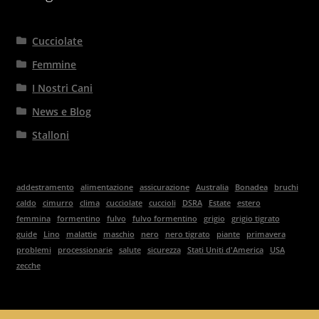
Cucciolate
Femmine
I Nostri Cani
News e Blog
Stalloni
addestramento
alimentazione
assicurazione
Australia
Bonadea
bruchi
caldo
cimurro
clima
cucciolate
cuccioli
DSRA
Estate
estero
femmina
formentino
fulvo
fulvo formentino
grigio
grigio tigrato
guide
Lino
malattie
maschio
nero
nero tigrato
piante
primavera
problemi
processionarie
salute
sicurezza
Stati Uniti d'America
USA
zecche